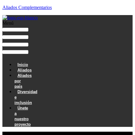
Aliados Complementarios
Menú
Inicio
Aliados
Aliados
por
país
Diversidad
e
inclusión
Únete
a
nuestro
proyecto