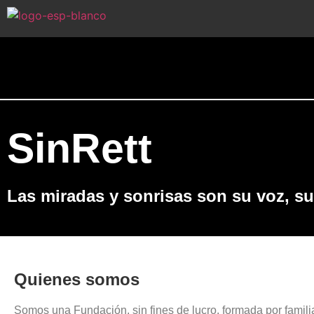
SinRett
Las miradas y sonrisas son su voz, su
Quienes somos
Somos una Fundación, sin fines de lucro, formada por famil