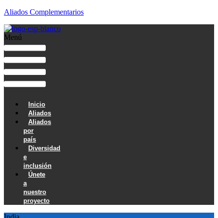
Aliados Complementarios
Menú
Inicio
Aliados
Aliados
por
país
Diversidad
e
inclusión
Únete
a
nuestro
proyecto
India