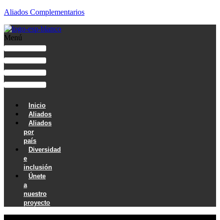
Aliados Complementarios
Menú
Inicio
Aliados
Aliados
por
país
Diversidad
e
inclusión
Únete
a
nuestro
proyecto