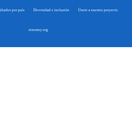
liados por país
Diversidad e inclusión
Únete a nuestro proyecto
renemey.org