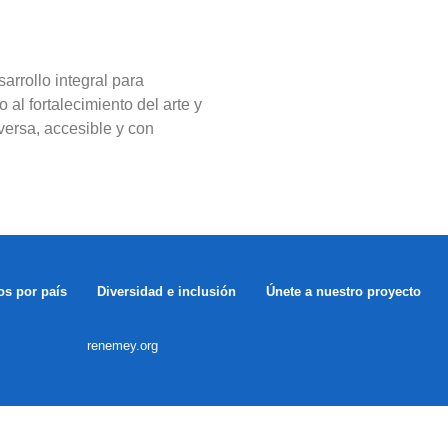
rrollo integral para
 al fortalecimiento del arte y
iversa, accesible y con
os por país
Diversidad e inclusión
Únete a nuestro proyecto
renemey.org