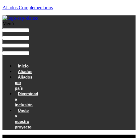
Aliados Complementarios
Menú
Inicio
Aliados
Aliados
por
país
Diversidad
e
inclusión
Únete
a
nuestro
proyecto