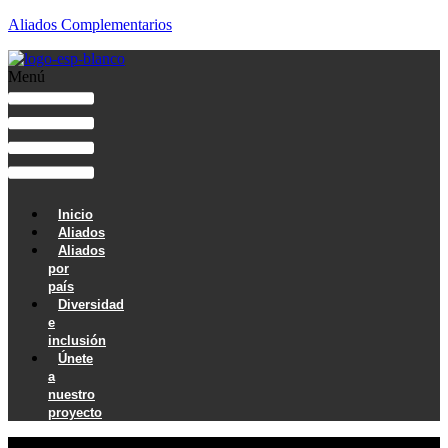
Aliados Complementarios
Menú
Inicio
Aliados
Aliados
por
país
Diversidad
e
inclusión
Únete
a
nuestro
proyecto