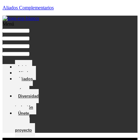
Aliados Complementarios
Menú
Inicio
Aliados
Aliados
por
país
Diversidad
e
inclusión
Únete
a
nuestro
proyecto