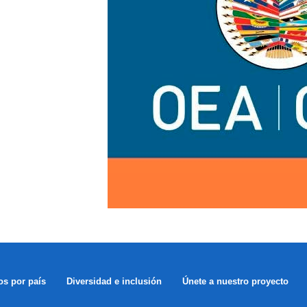
os por país
Diversidad e inclusión
Únete a nuestro proyecto