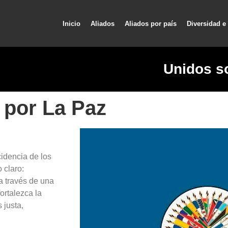
Inicio
Aliados
Aliados por país
Diversidad e
Unidos s
 por La Paz
idencia de los
 claro:
 a través de una
ortalezca la
 justa,