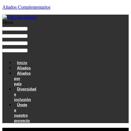
Aliados Complementarios
Menú
Inicio
Aliados
Aliados
por
país
Diversidad
e
inclusión
Únete
a
nuestro
proyecto