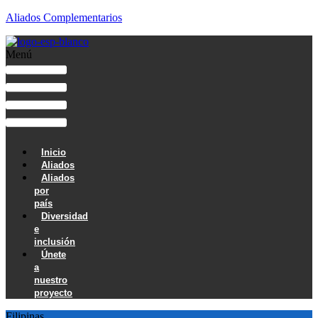
Aliados Complementarios
Menú
Inicio
Aliados
Aliados
por
país
Diversidad
e
inclusión
Únete
a
nuestro
proyecto
Filipinas