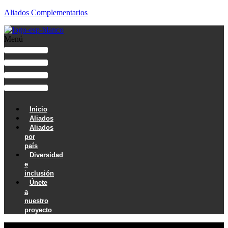
Aliados Complementarios
Menú
Inicio
Aliados
Aliados
por
país
Diversidad
e
inclusión
Únete
a
nuestro
proyecto