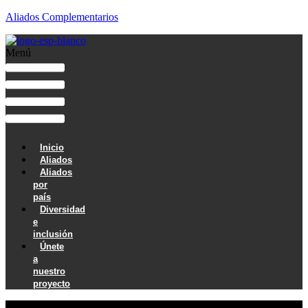
Aliados Complementarios
Menú
Inicio
Aliados
Aliados
por
país
Diversidad
e
inclusión
Únete
a
nuestro
proyecto