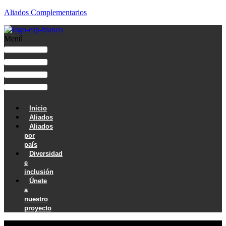
Aliados Complementarios
Menú
Inicio
Aliados
Aliados
por
país
Diversidad
e
inclusión
Únete
a
nuestro
proyecto