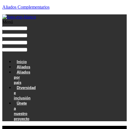
Aliados Complementarios
Menú
Inicio
Aliados
Aliados
por
país
Diversidad
e
inclusión
Únete
a
nuestro
proyecto