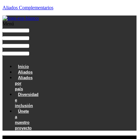
Aliados Complementarios
Menú
Inicio
Aliados
Aliados
por
país
Diversidad
e
inclusión
Únete
a
nuestro
proyecto