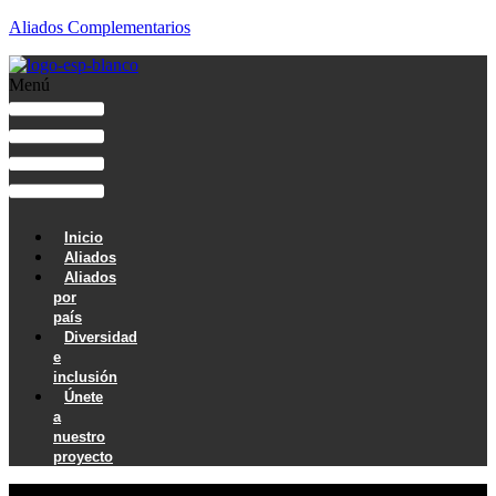
Aliados Complementarios
Menú
Inicio
Aliados
Aliados
por
país
Diversidad
e
inclusión
Únete
a
nuestro
proyecto